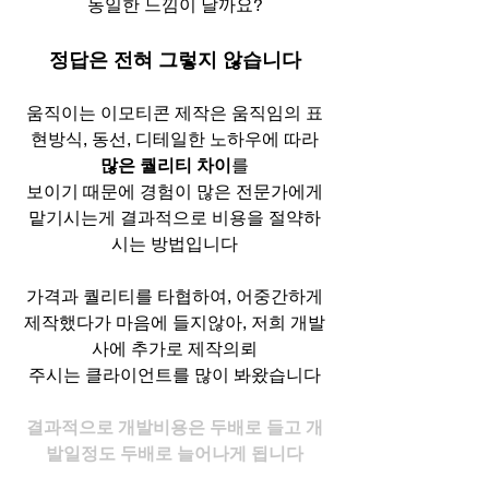
동일한 느낌이 날까요?
정답은 전혀 그렇지 않습니다
움직이는 이모티콘 제작은 움직임의 표
현방식, 동선, 디테일한 노하우에 따라
많은 퀄리티 차이
를
보이기 때문에 경험이 많은 전문가에게
맡기시는게 결과적으로 비용을 절약하
시는 방법입니다
가격과 퀄리티를 타협하여, 어중간하게
제작했다가 마음에 들지않아, 저희 개발
사에 추가로 제작의뢰
주시는 클라이언트를 많이 봐왔습니다
결과적으로 개발비용은 두배로 들고 개
발일정도 두배로 늘어나게 됩니다