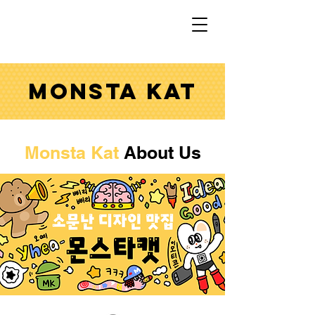
ONSTA KAT
M
Monsta Kat
About Us