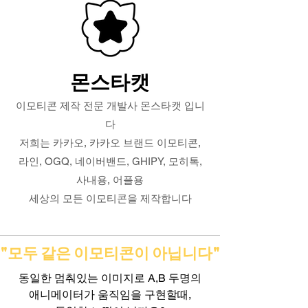
몬스타캣
​이모티콘 제작 전문 개발사 몬스타캣 입니
다
저희는 카카오, 카카오 브랜드 이모티콘,
라인, OGQ, 네이버밴드, GHIPY, 모히톡,
사내용, 어플용
​세상의 모든 이모티콘을 제작합니다
"​모두 같은 이모티콘이 아닙니다"
동일한 멈춰있는 이미지로 A,B 두명의
애니메이터가 움직임을 구현할때,