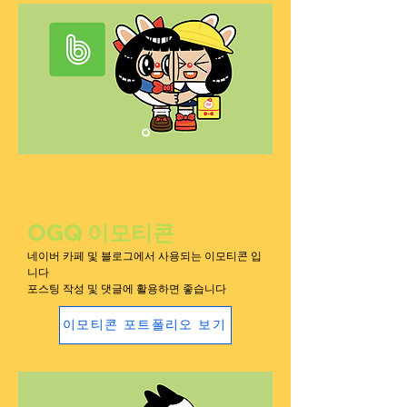
OGQ 이모티콘
네이버 카페 및 블로그에서 사용되는 이모티콘 입
니다
포스팅 작성 및 댓글에 활용하면 좋습니다
이모티콘 포트폴리오 보기