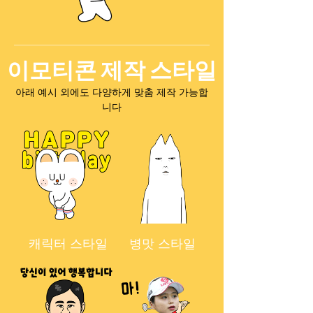
이모티콘 제작 스타일
아래 예시 외에도 다양하게 맞춤 제작 가능합
니다
​캐릭터 스타일
병맛 스타일