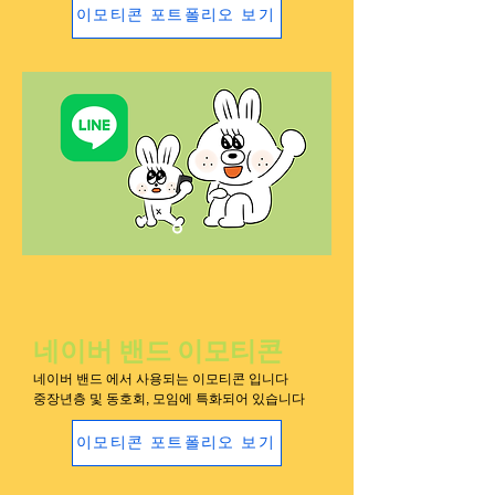
이모티콘 포트폴리오 보기
네이버 밴드 이모티콘
네이버 밴드 에서 사용되는 이모티콘 입니다
중장년층 및 동호회, 모임에 특화되어 있습니다
이모티콘 포트폴리오 보기