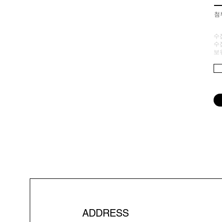
​
수
수
보
ADDRESS