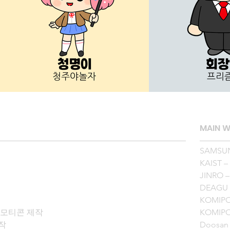
MAIN 
SAMSU
KAIST
JINRO
DEAGU
KOMIPO
모티콘 제작

KOMIP


Doosan